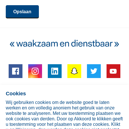
geen
wachtwoord
Opslaan
ingevuld.
Cookies
Heb je vragen?
Wij gebruiken cookies om de website goed te laten
werken en om volledig anoniem het gebruik van onze
Bel gerust
(088) 6622300
website te analyseren. Met uw toestemming plaatsen we
of app naar
+31610000090
ook cookies van derden. Door op Akkoord te klikken geeft
u toestemming voor het plaatsen van deze cookies. Klikt