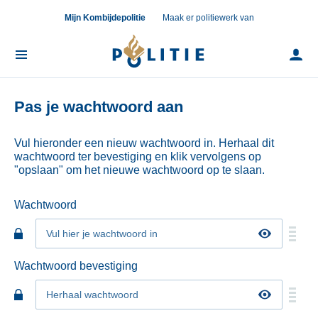
Mijn Kombijdepolitie
Maak er politiewerk van
Mijn
KombijdePolitie
Inlog
Menu
Doorstromen
Pas je wachtwoord aan
Vul hieronder een nieuw wachtwoord in. Herhaal dit
wachtwoord ter bevestiging en klik vervolgens op
"opslaan" om het nieuwe wachtwoord op te slaan.
Wachtwoord
Je
hebt
Toon
nog
wachtwoo
Wachtwoord bevestiging
geen
wachtwoord
Je
ingevuld.
hebt
Toon
nog
wachtwoo